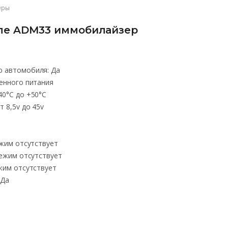
еры
ле ADM33 иммобилайзер
ю автомобиля
:
Да
енного питания
40°С до +50°С
т 8,5v до 45v
жим отсутствует
ежим отсутствует
жим отсутствует
Да