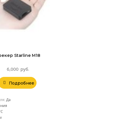
рекер Starline M18
6,000
руб.
Подробнее
ля
:
Да
ания
°С
v