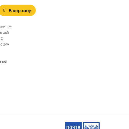
В корзину
ля
:
Нет
o акб
°С
до 24v
дней