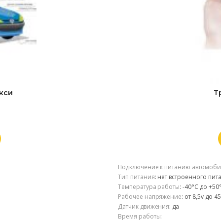
кси
Т
Подключение к питанию автомоби
Тип питания
:
нет встроенного пит
Температура работы
:
-40°С до +50
Рабочее напряжение
:
от 8,5v до 45
Датчик движения
:
да
Время работы
: