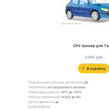
GPS трекер для Та
5,000
руб.
В корзину
Подключение к питанию автомобиля
:
Да
Тип питания
:
нет встроенного питания
Температура работы
:
-40°С до +50°С
Рабочее напряжение
:
от 8,5v до 45v
Датчик движения
:
да
Время работы
: