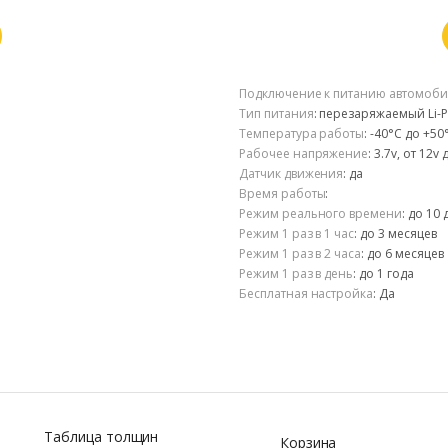
Подключение к питанию автомоби
Тип питания
:
перезаряжаемый Li-P
Температура работы
:
-40°С до +50
Рабочее напряжение
:
3.7v, от 12v 
Датчик движения
:
да
Время работы
:
Режим реального времени
:
до 10 
Режим 1 раз в 1 час
:
до 3 месяцев
Режим 1 раз в 2 часа
:
до 6 месяцев
Режим 1 раз в день
:
до 1 года
Бесплатная настройка
:
Да
Таблица толщин
Корзина