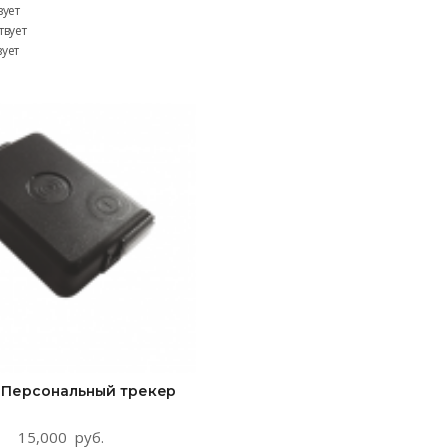
вует
твует
вует
 Персональный трекер
15,000
руб.