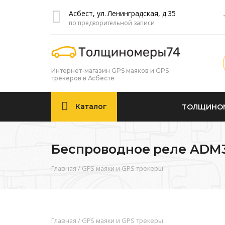
Асбест
, ул. Ленинградская, д.35
по предворительной записи
Интернет-магазин GPS маяков и GPS
трекеров в Асбесте
Каталог
ТОЛЩИНО
Беспроводное реле ADM
Главная
/
GPS маяки и GPS трекеры
Главная
/
GPS маяки и GPS трекеры