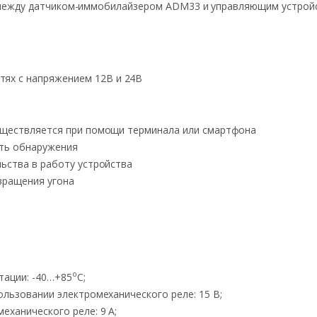
между датчиком-иммобилайзером ADM33 и управляющим устройст
тях с напряжением 12В и 24В
уществляется при помощи терминала или смартфона
ть обнаружения
ьства в работу устройства
вращения угона
о
тации: -40…+85
С;
льзовании электромеханического реле: 15 В;
ханического реле: 9 A;