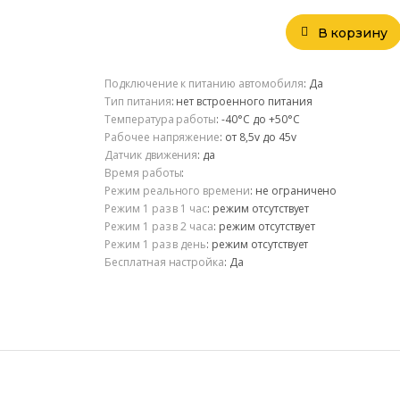
В корзину
Подключение к питанию автомобиля
:
Да
Тип питания
:
нет встроенного питания
Температура работы
:
-40°С до +50°С
Рабочее напряжение
:
от 8,5v до 45v
Датчик движения
:
да
Время работы
:
Режим реального времени
:
не ограничено
Режим 1 раз в 1 час
:
режим отсутствует
Режим 1 раз в 2 часа
:
режим отсутствует
Режим 1 раз в день
:
режим отсутствует
Бесплатная настройка
:
Да